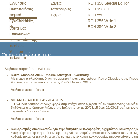
Εγγυήσεις
Ζάντες
RCH 356 Special Edition
Πιστοποιήσεις
Ταπετσαρίες
RCH 356 GT
Νομικά
Έξτρα
RCH 550
Εγκαταστάσεις
ΕΠΙΚΟΙΝΩΝΙΑ
RCH 356 Wide 1
Νέα
RCH 356 Wide 2
Βρείτε μας
Επικοινωνία
Σημεία Πώλησης
facebook
Youtube
Οι ανακοινώσεις μας
Instagram
Διαβάστε παρακάτω τα νέα μας:
Retro Classica 2015 - Messe Stuttgart - Germany
Με επιτυχία ολοκληρώθηκε η συμμετοχή μας στην έκθεση Retro Classics στην Γερμανί
θρύλους από όλο τον κόσμο στις 26-29 Μαρτίου 2015.
Διαβάστε περισσότερα...
MILANO - AUTOCLASSICA 2015
Η RCH για δεύτερη συνεχή φορά συμμετέχει στην εξαιρετικού ενδιαφέροντος διεθνή 
διεξάγεται στο όμορφο Μιλάνο της Ιταλίας ,από τις 20/03/15 έως 22/03/15 μαζί με τον
Legends - Andrea Cuttica
Διαβάστε περισσότερα...
Καθορισμός διαδικασιών για την έγκριση κυκλοφορίας οχημάτων ιδιαίτερης 
Υπεγράφη απόφαση από τον Υφυπουργό Υποδομών, Μεταφορών και Δικτύων, κ. Μι
καθορίστηκαν οι τεχνικές απαιτήσεις για την έγκριση κυκλοφορίας μεμονωμένων οχη