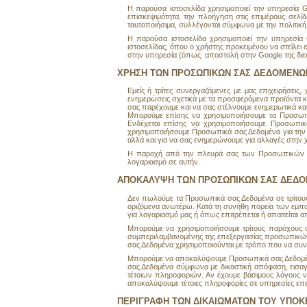
Η παρούσα ιστοσελίδα χρησιμοποιεί την υπηρεσία 
επισκεψιμότητα, την πλοήγηση στις επιμέρους σελί
ταυτοποιήσιμα, συλλέγονται σύμφωνα με την
πολιτική
Η παρούσα ιστοσελίδα χρησιμοποιεί την υπηρεσί
ιστοσελίδας, όπου ο χρήστης προκειμένου να στείλει 
στην υπηρεσία (όπως αποστολή στην Google της διε
ΧΡΗΣΗ ΤΩΝ ΠΡΟΣΩΠΙΚΩΝ ΣΑΣ ΔΕΔΟΜΕΝΩ
Εμείς ή τρίτες συνεργαζόμενες με μας επιχειρήσει
ενημερώσεις σχετικά με τα προσφερόμενα προïόντα και
σας παρέχουμε και να σας στέλνουμε ενημερωτικά κα
Μπορούμε επίσης να χρησιμοποιήσουμε τα Προσωπι
Ενδέχεται επίσης να χρησιμοποιήσουμε Προσωπικά
χρησιμοποιήσουμε Προσωπικά σας Δεδομένα για την 
αλλά και για να σας ενημερώνουμε για αλλαγές στην χ
Η παροχή από την πλευρά σας των Προσωπικών σας
λογαριασμό σε αυτήν.
ΑΠΟΚΑΛΥΨΗ ΤΩΝ ΠΡΟΣΩΠΙΚΩΝ ΣΑΣ ΔΕΔ
Δεν πωλούμε τα Προσωπικά σας Δεδομένα σε τρίτους,
οριζόμενα ανωτέρω. Κατά τη συνήθη πορεία των εμπο
για λογαριασμό μας ή όπως επιτρέπεται ή απαιτείτα
Μπορούμε να χρησιμοποιήσουμε τρίτους παρόχους υπ
συμπεριλαμβανομένης της επεξεργασίας προσωπικών π
σας Δεδομένα χρησιμοποιούνται με τρόπο που να συνά
Μπορούμε να αποκαλύψουμε Προσωπικά σας Δεδομένα
σας Δεδομένα σύμφωνα με δικαστική απόφαση, εισαγ
τέτοιων πληροφοριών. Αν έχουμε βάσιμους λόγους ν
αποκαλύψουμε τέτοιες πληροφορίες σε υπηρεσίες επιβ
ΠΕΡΙΓΡΑΦΗ ΤΩΝ ΔΙΚΑΙΩΜΑΤΩΝ ΤΟΥ ΥΠΟ