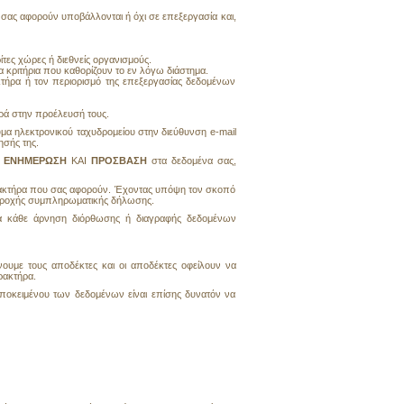
ας αφορούν υποβάλλονται ή όχι σε επεξεργασία και,
τες χώρες ή διεθνείς οργανισμούς.
 κριτήρια που καθορίζουν το εν λόγω διάστημα.
τήρα ή τον περιορισμό της επεξεργασίας δεδομένων
ρά στην προέλευσή τους.
μα ηλεκτρονικού ταχυδρομείου στην διεύθυνση e-mail
ησής της.
α
ΕΝΗΜΕΡΩΣΗ
ΚΑΙ
ΠΡΟΣΒΑΣΗ
στα δεδομένα σας,
ρακτήρα που σας αφορούν. Έχοντας υπόψη τον σκοπό
παροχής συμπληρωματικής δήλωσης.
α κάθε άρνηση διόρθωσης ή διαγραφής δεδομένων
ουμε τους αποδέκτες και οι αποδέκτες οφείλουν να
ρακτήρα.
ποκειμένου των δεδομένων είναι επίσης δυνατόν να