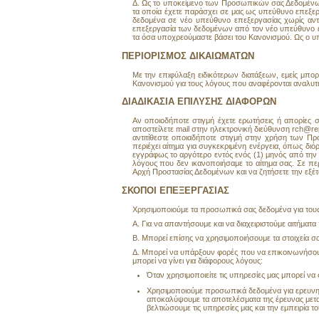
Δ. Ως το υποκείμενο των Προσωπικών σας Δεδομένων
τα οποία έχετε παράσχει σε μας ως υπεύθυνο επεξερ
δεδομένα σε νέο υπεύθυνο επεξεργασίας χωρίς αντί
επεξεργασία των δεδομένων από τον νέο υπεύθυνο ε
τα όσα υποχρεούμαστε βάσει του Κανονισμού. Ως ο υ
ΠΕΡΙΟΡΙΣΜΟΣ ΔΙΚΑΙΩΜΑΤΩΝ
Με την επιφύλαξη ειδικότερων διατάξεων, εμείς μπ
Κανονισμού για τους λόγους που αναφέρονται αναλυτι
ΔΙΑΔΙΚΑΣΙΑ ΕΠΙΛΥΣΗΣ ΔΙΑΦΟΡΩΝ
Αν οποιοδήποτε στιγμή έχετε ερωτήσεις ή απορίες 
αποστείλετε mail στην ηλεκτρονική διεύθυνση rch@re
αντιτίθεστε οποιαδήποτε στιγμή στην χρήση των Π
περιέχει αίτημα για συγκεκριμένη ενέργεια, όπως 
εγγράφως το αργότερο εντός ενός (1) μηνός από την 
λόγους που δεν ικανοποιήσαμε το αίτημα σας. Σε π
Αρχή Προστασίας Δεδομένων και να ζητήσετε την εξέτ
ΣΚΟΠΟΙ ΕΠΕΞΕΡΓΑΣΙΑΣ
Χρησιμοποιούμε τα προσωπικά σας δεδομένα για του
A. Για να απαντήσουμε και να διαχειριστούμε αιτήματα
B. Μπορεί επίσης να χρησιμοποιήσουμε τα στοιχεία σα
Δ. Μπορεί να υπάρξουν φορές που να επικοινωνήσουμε
μπορεί να γίνει για διάφορους λόγους:
Όταν χρησιμοποιείτε τις υπηρεσίες μας μπορεί να
Χρησιμοποιούμε προσωπικά δεδομένα για ερευνητι
αποκαλύψουμε τα αποτελέσματα της έρευνας μετα
βελτιώσουμε τις υπηρεσίες μας και την εμπειρία τ