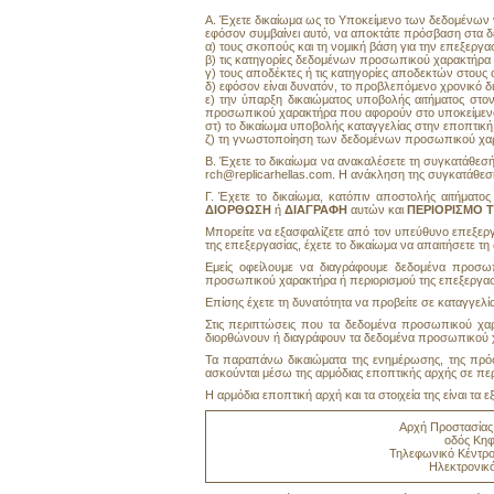
Α. Έχετε δικαίωμα ως το Yποκείμενο των δεδομένων
εφόσον συμβαίνει αυτό, να αποκτάτε πρόσβαση στα δ
α) τους σκοπούς και τη νομική βάση για την επεξεργασ
β) τις κατηγορίες δεδομένων προσωπικού χαρακτήρα 
γ) τους αποδέκτες ή τις κατηγορίες αποδεκτών στους
δ) εφόσον είναι δυνατόν, το προβλεπόμενο χρονικό δ
ε) την ύπαρξη δικαιώματος υποβολής αιτήματος στ
προσωπικού χαρακτήρα που αφορούν στο υποκείμεν
στ) το δικαίωμα υποβολής καταγγελίας στην εποπτική 
ζ) τη γνωστοποίηση των δεδομένων προσωπικού χαρα
Β.
Έχετε το δικαίωμα να ανακαλέσετε τη συγκατάθεσή
rch@replicarhellas.com. Η ανάκληση της συγκατάθεση
Γ. Έχετε το δικαίωμα, κατόπιν αποστολής αιτήματο
ΔΙΟΡΘΩΣΗ
ή
ΔΙΑΓΡΑΦΗ
αυτών και
ΠΕΡΙΟΡΙΣΜΟ 
Μπορείτε να εξασφαλίζετε από τον υπεύθυνο επεξε
της επεξεργασίας, έχετε το δικαίωμα να απαιτήσετ
Εμείς οφείλουμε να διαγράφουμε δεδομένα προσ
προσωπικού χαρακτήρα ή περιορισμού της επεξεργασί
Επίσης έχετε τη δυνατότητα να προβείτε σε καταγγελ
Στις περιπτώσεις που τα δεδομένα προσωπικού χαρ
διορθώνουν ή διαγράφουν τα δεδομένα προσωπικού χ
Τα παραπάνω δικαιώματα της ενημέρωσης, της πρόσ
ασκούνται μέσω της αρμόδιας εποπτικής αρχής σε περ
Η αρμόδια εποπτική αρχή και τα στοιχεία της είναι τα ε
Αρχή Προστασία
οδός Κηφι
Τηλεφωνικό Κέντρο
Ηλεκτρονικό