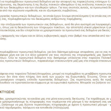
ρεί να περιλαμβάνουν προσωπικά δεδομένα για την αποφυγή της παρακώλυσης επίσημων ή ν
χνευσης, της διερεύνησης ή της δίωξης ποινικών αδικημάτων ή της εκτέλεσης ποινικών κυ
σία των δικαιωμάτων και των ελευθεριών τρίτων. Για τους σκοπούς αυτούς, τα προσωπικά δ
αι από την ισχύουσα νομοθεσία, και σε εξωτερικούς συμβούλους.
ργασίας προσωπικών δεδομένων, τα οποία έχουν έννομα αποτελέσματα ή τα οποία σας επηρ
ίες σας, περιλαμβανομένου του δικαιώματος ανθρώπινης παρέμβασης.
ην επεξεργασία των προσωπικών σας δεδομένων, αυτό θα γίνει αυστηρά για λογαριασμό μα
ου, όπως για τη διευκόλυνση των πληρωμών πακέτων, την αποστολή υλικού μάρκετινγκ ή γι
τευτικότητας και δεν επιτρέπεται να χρησιμοποιούν τα προσωπικά σας δεδομένα για δικού
αρμογής του νόμου και σε άλλες κυβερνητικές αρχές στον βαθμό που απαιτείται από τον ν
πάτης.
να περιλαμβάνουν προσωπικά δεδομένα, για όσο διάστημα κρίνουμε απαραίτητο, για να σας 
άφορα μέρη και για ό,τι άλλο χρειαστεί για τους σκοπούς της επιχειρηματικής μας δραστ
ων. Όλα τα προσωπικά δεδομένα που διατηρούμε υπόκεινται στην παρούσα Πολιτική 
πους προσωπικών δεδομένων, παρακαλούμε επικοινωνήστε μαζί μας στα στοιχεία επικοινων
εται στην παρούσα Πολιτική Απορρήτου, μπορεί να περιλαμβάνει τη μεταβίβαση προσωπι
νων δεν είναι τόσο πλήρης όσο αυτή των χωρών της Ευρωπαϊκής Ένωσης. Όπου απαιτε
σφέρουν επαρκές επίπεδο προστασίας δεδομένων. Στις περιπτώσεις αυτές θα προβούμ
λουθούν να προστατεύονται σύμφωνα με τα ευρωπαϊκά πρότυπα. Μπορείτε να ζητήσετε να δ
ΙΚΤΥΩΣΗΣ
llas, χρησιμοποιώντας τα κανάλια μας στα μέσα κοινωνικής δικτύωσης. Για παράδειγμα, αν 
α χρησιμοποιήσουμε τις πληροφορίες που περιέχονται στο μήνυμα ή την ανάρτησή σας για
ς ζητήσουμε να μας δώσετε περισσότερες πληροφορίες με άμεσο ή προσωπικό μήνυμα - για
ικού ταχυδρομείου, τηλέφωνο και τοποθεσία (πόλη/χώρα).