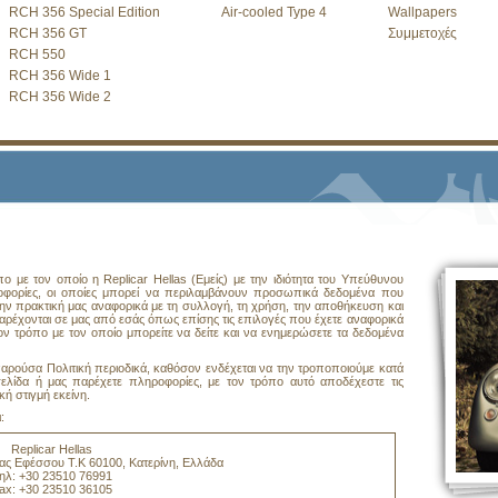
RCH 356 Special Edition
Air-cooled Type 4
Wallpapers
RCH 356 GT
Συμμετοχές
RCH 550
RCH 356 Wide 1
RCH 356 Wide 2
 με τον οποίο η Replicar Hellas (Εμείς) με την ιδιότητα του Υπεύθυνου
οφορίες, οι οποίες μπορεί να περιλαμβάνουν προσωπικά δεδομένα που
την πρακτική μας αναφορικά με τη συλλογή, τη χρήση, την αποθήκευση και
χονται σε μας από εσάς όπως επίσης τις επιλογές που έχετε αναφορικά
 τρόπο με τον οποίο μπορείτε να δείτε και να ενημερώσετε τα δεδομένα
παρούσα Πολιτική περιοδικά, καθόσον ενδέχεται να την τροποποιούμε κατά
ελίδα ή μας παρέχετε πληροφορίες, με τον τρόπο αυτό αποδέχεστε τις
ή στιγμή εκείνη.
:
Replicar Hellas
έας Εφέσσου Τ.Κ 60100, Κατερίνη, Ελλάδα
ηλ: +30 23510 76991
ax: +30 23510 36105