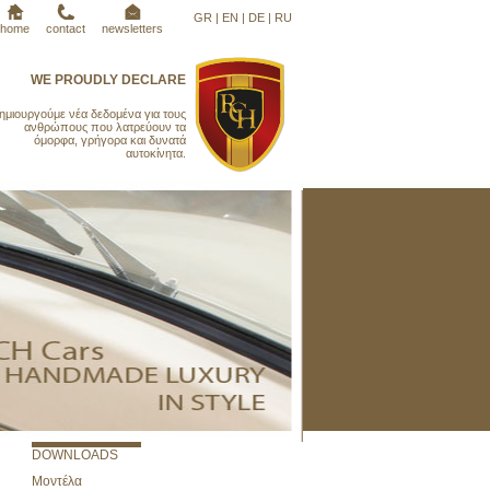
GR
|
EN
|
DE
|
RU
home
contact
newsletters
WE PROUDLY DECLARE
ημιουργούμε νέα δεδομένα για τους
ανθρώπους που λατρεύουν τα
όμορφα, γρήγορα και δυνατά
αυτοκίνητα.
DOWNLOADS
Μοντέλα