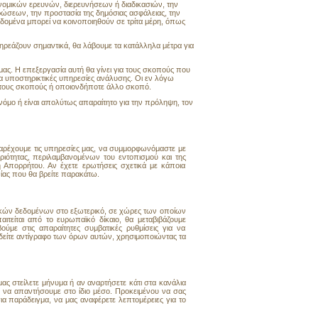
ομικών ερευνών, διερευνήσεων ή διαδικασιών, την
ρώσεων, την προστασία της δημόσιας ασφάλειας, την
εδομένα μπορεί να κοινοποιηθούν σε τρίτα μέρη, όπως
εάζουν σημαντικά, θα λάβουμε τα κατάλληλα μέτρα για
ς. Η επεξεργασία αυτή θα γίνει για τους σκοπούς που
α υποστηρικτικές υπηρεσίες ανάλυσης. Οι εν λόγω
ς τους σκοπούς ή οποιονδήποτε άλλο σκοπό.
όμο ή είναι απολύτως απαραίτητο για την πρόληψη, τον
παρέχουμε τις υπηρεσίες μας, να συμμορφωνόμαστε με
ηριότητας, περιλαμβανομένων του εντοπισμού και της
Απορρήτου. Αν έχετε ερωτήσεις σχετικά με κάποια
ίας που θα βρείτε παρακάτω.
κών δεδομένων στο εξωτερικό, σε χώρες των οποίων
ίται από το ευρωπαϊκό δίκαιο, θα μεταβιβάζουμε
ε στις απαραίτητες συμβατικές ρυθμίσεις για να
είτε αντίγραφο των όρων αυτών, χρησιμοποιώντας τα
μας στείλετε μήνυμα ή αν αναρτήσετε κάτι στα κανάλια
 να απαντήσουμε στο ίδιο μέσο. Προκειμένου να σας
 παράδειγμα, να μας αναφέρετε λεπτομέρειες για το