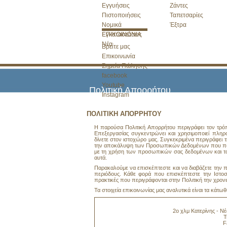
Εγγυήσεις
Ζάντες
Πιστοποιήσεις
Ταπετσαρίες
Νομικά
Έξτρα
Εγκαταστάσεις
ΕΠΙΚΟΙΝΩΝΙΑ
Νέα
Βρείτε μας
Επικοινωνία
Σημεία Πώλησης
facebook
Youtube
Πολιτική Απορρήτου
Instagram
ΠΟΛΙΤΙΚΗ ΑΠΟΡΡΗΤΟΥ
Η παρούσα Πολιτική Απορρήτου περιγράφει τον τρόπο
Επεξεργασίας συγκεντρώνει και χρησιμοποιεί πληρ
δίνετε στον ιστοχώρο μας. Συγκεκριμένα περιγράφει 
την αποκάλυψη των Προσωπικών Δεδομένων που παρέ
με τη χρήση των προσωπικών σας δεδομένων και τον
αυτά.
Παρακαλούμε να επισκέπτεστε και να διαβάζετε την 
περιόδους. Κάθε φορά που επισκέπτεστε την Ιστοσ
πρακτικές που περιγράφονται στην Πολιτική την χρονικ
Τα στοιχεία επικοινωνίας μας αναλυτικά είναι τα κάτωθι
2ο χλμ Κατερίνης - Ν
Τ
F