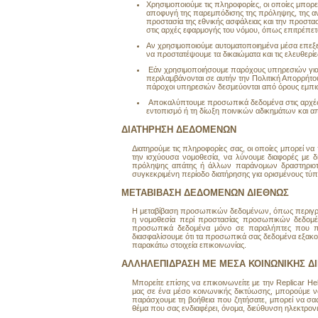
Χρησιμοποιούμε τις πληροφορίες, οι οποίες μπο
αποφυγή της παρεμπόδισης της πρόληψης, της ανί
προστασία της εθνικής ασφάλειας και την προστα
στις αρχές εφαρμογής του νόμου, όπως επιτρέπετ
Αν χρησιμοποιούμε αυτοματοποιημένα μέσα επεξε
να προστατέψουμε τα δικαιώματα και τις ελευθερ
Εάν χρησιμοποιήσουμε παρόχους υπηρεσιών για τ
περιλαμβάνονται σε αυτήν την Πολιτική Απορρήτ
πάροχοι υπηρεσιών δεσμεύονται από όρους εμπισ
Αποκαλύπτουμε προσωπικά δεδομένα στις αρχές εφ
εντοπισμό ή τη δίωξη ποινικών αδικημάτων και α
ΔΙΑΤΗΡΗΣΗ ΔΕΔΟΜΕΝΩΝ
Διατηρούμε τις πληροφορίες σας, οι οποίες μπορεί 
την ισχύουσα νομοθεσία, να λύνουμε διαφορές με δι
πρόληψης απάτης ή άλλων παράνομων δραστηριοτήτ
συγκεκριμένη περίοδο διατήρησης για ορισμένους τύ
ΜΕΤΑΒΙΒΑΣΗ ΔΕΔΟΜΕΝΩΝ ΔΙΕΘΝΩΣ
Η μεταβίβαση προσωπικών δεδομένων, όπως περιγράφ
η νομοθεσία περί προστασίας προσωπικών δεδομέ
προσωπικά δεδομένα μόνο σε παραλήπτες που προ
διασφαλίσουμε ότι τα προσωπικά σας δεδομένα εξακο
παρακάτω στοιχεία επικοινωνίας.
AΛΛΗΛΕΠΙΔΡΑΣΗ ΜΕ ΜΕΣΑ ΚΟΙΝΩΝΙΚΗΣ Δ
Μπορείτε επίσης να επικοινωνείτε με την Replicar He
μας σε ένα μέσο κοινωνικής δικτύωσης, μπορούμε ν
παράσχουμε τη βοήθεια που ζητήσατε, μπορεί να σα
θέμα που σας ενδιαφέρει, όνομα, διεύθυνση ηλεκτρον