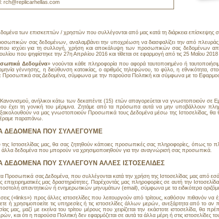
l: rch@replicarhellas.com
δομένα των επισκεπτών / χρηστών που συλλέγονται από μας κατά τη διάρκεια επίσκεψης σ
προσωπικών σας δεδομένων, αναλαμβάνει την υποχρέωση να διασφαλίζει την από πλευρ
ία που ισχύει για τη συλλογή, χρήση και αποκάλυψη των προσωπικών σας δεδομένων α
λίου που ψηφίστηκε την 27η Απριλίου 2016 και τίθεται σε εφαρμογή από τις 25 Μαΐου 2018 
σωπικά Δεδομένα
» νοούνται κάθε πληροφορία που αφορά ταυτοποιημένο ή ταυτοποιήσ
μηνία γέννησης, η διεύθυνση κατοικίας, ο αριθμός τηλεφώνου, το φύλο, η εθνικότητα, στοι
ε Προσωπικά σας Δεδομένα, σύμφωνα με την παρούσα Πολιτική και σύμφωνα με το Εφαρμο
υ Κανονισμού, ανήλικοι κάτω των δεκαπέντε (15) ετών απαγορεύεται να γνωστοποιούν σε 
ου έχει τη γονική του μέριμνα. Ζητάμε από τα πρόσωπα αυτά να μην υποβάλλουν πληρ
 εξακολουθούν να μας γνωστοποιούν Προσωπικά τους Δεδομένα μέσω της Ιστοσελίδας, θα θ
φέραμε παραπάνω.
ΚΑ ΔΕΔΟΜΕΝΑ ΠΟΥ ΣΥΛΛΕΓΟΥΜΕ
σου της Ιστοσελίδας μας, θα σας ζητηθούν κάποιες προσωπικές σας πληροφορίες, όπως το
κι άλλα δεδομένα που μπορούν να χρησιμοποιηθούν για την αναγνώρισή σας προσωπικά.
Α ΔΕΔΟΜΕΝΑ ΠΟΥ ΣΥΛΛΕΓΟΥΝ ΑΛΛΕΣ ΙΣΤΟΣΕΛΙΔΕΣ
 τα Προσωπικά σας Δεδομένα, που συλλέγονται κατά την χρήση της Ιστοσελίδας μας από ε
ς επιχειρηματικές μας δραστηριότητες. Παρέχοντάς μας πληροφορίες σε αυτή την Ιστοσελίδ
ποστολή απαντητικών ή ενημερωτικών μηνυμάτων (email), σύμφωνα με τα ειδικότερα οριζό
σεις («links») προς άλλες ιστοσελίδες που λειτουργούν από τρίτους, καθόσον πιθανόν να έ
ετε ή χρησιμοποιείτε τις υπηρεσίες ή τις ιστοσελίδες άλλων μερών, ανεξάρτητα από το αν 
ίας μας, μαζί με εκείνα του τρίτου μέρους που χειρίζεται την εκάστοτε ιστοσελίδα, θα πρέ
ρών, και ότι η παρούσα Πολιτική δεν εφαρμόζεται σε αυτά τα άλλα μέρη ή στις ιστοσελίδες το