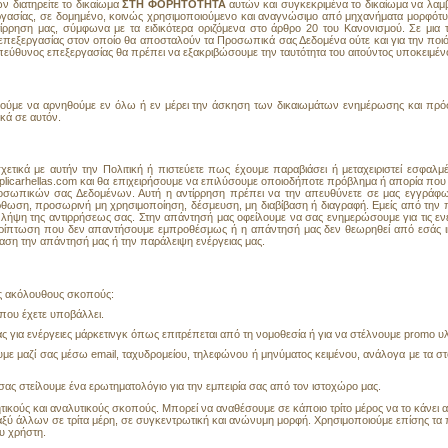
 διατηρείτε το δικαίωμα
ΣΤΗ ΦΟΡΗΤΟΤΗΤΑ
αυτών και συγκεκριμένα το δικαίωμα να λα
γασίας, σε δομημένο, κοινώς χρησιμοποιούμενο και αναγνώσιμο από μηχανήματα μορφότυπο
ρρηση μας, σύμφωνα με τα ειδικότερα οριζόμενα στο άρθρο 20 του Κανονισμού. Σε μια 
πεξεργασίας στον οποίο θα αποσταλούν τα Προσωπικά σας Δεδομένα ούτε και για την πο
πεύθυνος επεξεργασίας θα πρέπει να εξακριβώσουμε την ταυτότητα του αιτούντος υποκειμ
ορούμε να αρνηθούμε εν όλω ή εν μέρει την άσκηση των δικαιωμάτων ενημέρωσης και πρ
κά σε αυτόν.
σχετικά με αυτήν την Πολιτική ή πιστεύετε πως έχουμε παραβιάσει ή μεταχειριστεί εσφ
plicarhellas.com και θα επιχειρήσουμε να επιλύσουμε οποιοδήποτε πρόβλημα ή απορία που
ροσωπικών σας Δεδομένων. Αυτή η αντίρρηση πρέπει να την απευθύνετε σε μας εγγράφω
διόρθωση, προσωρινή μη χρησιμοποίηση, δέσμευση, μη διαβίβαση ή διαγραφή. Εμείς από τ
λήψη της αντιρρήσεως σας. Στην απάντησή μας οφείλουμε να σας ενημερώσουμε για τις ενέρ
ερίπτωση που δεν απαντήσουμε εμπροθέσμως ή η απάντησή μας δεν θεωρηθεί από εσάς ικ
αση την απάντησή μας ή την παράλειψη ενέργειας μας.
ς ακόλουθους σκοπούς:
 που έχετε υποβάλλει.
ς για ενέργειες μάρκετινγκ όπως επιτρέπεται από τη νομοθεσία ή για να στέλνουμε promo υλι
 μαζί σας μέσω email, ταχυδρομείου, τηλεφώνου ή μηνύματος κειμένου, ανάλογα με τα στοιχ
 σας στείλουμε ένα ερωτηματολόγιο για την εμπειρία σας από τον ιστοχώρο μας.
κούς και αναλυτικούς σκοπούς. Μπορεί να αναθέσουμε σε κάποιο τρίτο μέρος να το κάνει α
ξύ άλλων σε τρίτα μέρη, σε συγκεντρωτική και ανώνυμη μορφή. Χρησιμοποιούμε επίσης τα 
ου χρήστη.