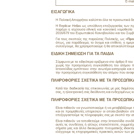
E-mai
ΕΙΣΑΓΩΓΙΚΑ
Η Πολιτική Απορρήτου καλύπτει όλα τα προσωπικά δε
Η Replicar Hellas ως υπεύθυνη επεξεργασίας των 
παρέχει η ισχύουσα εθνική και κοινοτική νομοθεσ
2016/679 του Ευρωπαϊκού Κοινοβουλίου και του Συμβου
Για τους σκοπούς της παρούσας Πολιτικής, ως «
Προ
όπως, για παράδειγμα, το όνομα και επίθετο, η ημερο
συλλέγουμε, θα χρησιμοποιούμε ή θα αποκαλύπτουμ
ΕΙΔΙΚΗ ΣΗΜΕΙΩΣΗ ΓΙΑ ΤΑ ΠΑΙΔΙΑ
Σύμφωνα με τα ειδικότερα οριζόμενα στο άρθρο 8 το
χωρίς την προηγούμενη συγκατάθεση του ατόμου π
Ιστοσελίδας εμπίπτουν στην ανωτέρα κατηγορία και
την προηγούμενη συγκατάθεση του ατόμου που ανα
ΠΛΗΡΟΦΟΡΙΕΣ ΣΧΕΤΙΚΑ ΜΕ ΤΑ ΠΡΟΣΩΠΙ
Κατά την διαδικασία της επικοινωνίας με μας διαμέ
σας, η ηλεκτρονική σας διεύθυνση και ενδεχομένως 
ΠΛΗΡΟΦΟΡΙΕΣ ΣΧΕΤΙΚΑ ΜΕ ΤΑ ΠΡΟΣΩΠΙΚ
Είναι πιθανόν να γνωστοποιούμε ή να μεταβιβάζουμε
και σε προμηθευτές υπηρεσιών οι οποίοι βοηθούν στι
επεξεργαστούμε τις πληροφορίες σας με σκοπό την α
Είναι πιθανόν να τοποθετούμε στην Ιστοσελίδα συνδέ
αυτές τις συνδέσεις ή αλλιώς επισκέπτεστε, συμμετέχ
σήματα μας και άλλα δικαιώματα πνευματικής ιδιοκτησ
ελέγχουμε τις επιχειρηματικές πρακτικές αυτών των με