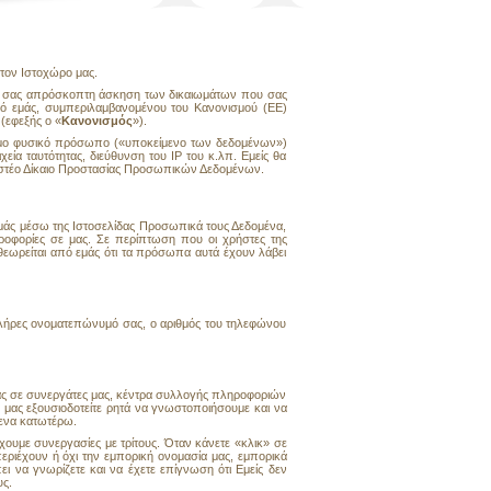
τον Ιστοχώρο μας.
άς σας απρόσκοπτη άσκηση των δικαιωμάτων που σας
πό εμάς, συμπεριλαμβανομένου του Κανονισμού (ΕΕ)
(εφεξής ο «
Κανονισμός
»).
ιμο φυσικό πρόσωπο («υποκείμενο των δεδομένων»)
χεία ταυτότητας, διεύθυνση του IP του κ.λπ. Εμείς θα
στέο Δίκαιο Προστασίας Προσωπικών Δεδομένων.
Εμάς μέσω της Ιστοσελίδας Προσωπικά τους Δεδομένα,
οφορίες σε μας. Σε περίπτωση που οι χρήστες της
εωρείται από εμάς ότι τα πρόσωπα αυτά έχουν λάβει
 πλήρες ονοματεπώνυμό σας, ο αριθμός του τηλεφώνου
σάς σε συνεργάτες μας, κέντρα συλλογής πληροφοριών
α μας εξουσιοδοτείτε ρητά να γνωστοποιήσουμε και να
μενα κατωτέρω.
χουμε συνεργασίες με τρίτους. Όταν κάνετε «κλικ» σε
περιέχουν ή όχι την εμπορική ονομασία μας, εμπορικά
πει να γνωρίζετε και να έχετε επίγνωση ότι Εμείς δεν
υς.