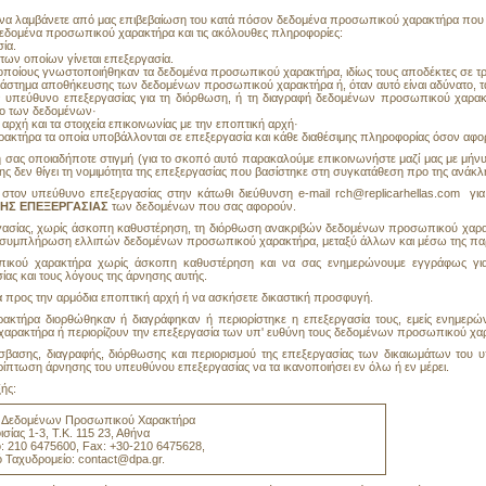
 να λαμβάνετε από μας επιβεβαίωση του κατά πόσον δεδομένα προσωπικού χαρακτήρα που σ
εδομένα προσωπικού χαρακτήρα και τις ακόλουθες πληροφορίες:
ία.
των οποίων γίνεται επεξεργασία.
 οποίους γνωστοποιήθηκαν τα δεδομένα προσωπικού χαρακτήρα, ιδίως τους αποδέκτες σε τρί
ιάστημα αποθήκευσης των δεδομένων προσωπικού χαρακτήρα ή, όταν αυτό είναι αδύνατο, τα
ον υπεύθυνο επεξεργασίας για τη διόρθωση, ή τη διαγραφή δεδομένων προσωπικού χαρακ
ο των δεδομένων·
αρχή και τα στοιχεία επικοινωνίας με την εποπτική αρχή·
κτήρα τα οποία υποβάλλονται σε επεξεργασία και κάθε διαθέσιμης πληροφορίας όσον αφο
 σας οποιαδήποτε στιγμή (για το σκοπό αυτό παρακαλούμε επικοινωνήστε μαζί μας με μήνυ
ς δεν θίγει τη νομιμότητα της επεξεργασίας που βασίστηκε στη συγκατάθεση προ της ανάκλ
ς στον υπεύθυνο επεξεργασίας στην κάτωθι διεύθυνση e-mail rch@replicarhellas.com γι
ΤΗΣ ΕΠΕΞΕΡΓΑΣΙΑΣ
των δεδομένων που σας αφορούν.
ργασίας, χωρίς άσκοπη καθυστέρηση, τη διόρθωση ανακριβών δεδομένων προσωπικού χα
ε τη συμπλήρωση ελλιπών δεδομένων προσωπικού χαρακτήρα, μεταξύ άλλων και μέσω της 
ωπικού χαρακτήρα χωρίς άσκοπη καθυστέρηση και να σας ενημερώνουμε εγγράφως γι
ας και τους λόγους της άρνησης αυτής.
ία προς την αρμόδια εποπτική αρχή ή να ασκήσετε δικαστική προσφυγή.
ακτήρα διορθώθηκαν ή διαγράφηκαν ή περιορίστηκε η επεξεργασία τους, εμείς ενημερών
αρακτήρα ή περιορίζουν την επεξεργασία των υπ' ευθύνη τους δεδομένων προσωπικού χα
βασης, διαγραφής, διόρθωσης και περιορισμού της επεξεργασίας των δικαιωμάτων του υ
ίπτωση άρνησης του υπευθύνου επεξεργασίας να τα ικανοποιήσει εν όλω ή εν μέρει.
ξής:
ς Δεδομένων Προσωπικού Χαρακτήρα
σίας 1-3, Τ.Κ. 115 23, Αθήνα
: 210 6475600, Fax: +30-210 6475628,
 Ταχυδρομείο: contact@dpa.gr.