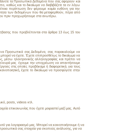
μβάνετε τα Προσωπικά Δεδομένα που σας αφορούν και
, καθώς και το δικαίωμα να διαβιβάζετε τα εν λόγω
τέτοια περίπτωση δεν φέρουμε καμία ευθύνη για την
ιότητα των δεδομένων που θα μεταφερθούν, πέρα από
ένου πριν προχωρήσουμε στα ανωτέρω.
όσβασης που προβλέπονται στα άρθρα 13 έως 15 του
αλμένα Προσωπικά σας Δεδομένα, σας παρακαλούμε να
 μπορεί να έχετε. Έχετε επιπροσθέτως το δικαίωμα να
ς, μέσω ηλεκτρονικής αλληλογραφίας και πρέπει να
ην πλευρά μας έχουμε την υποχρέωση να απαντήσουμε
γειες στις οποίες προβήκαμε ή διαφορετικά, για τους
ανοποιητική, έχετε το δικαίωμα να προσφύγετε στην
κό, posts, videos κτλ.
εία επικοινωνίας που έχετε μοιραστεί μαζί μας. Αυτό
υτό για λογαριασμό μας. Μπορεί να κοινοποιήσουμε ή να
προσωπικά σας στοιχεία για σκοπούς ανάλυσης, για να