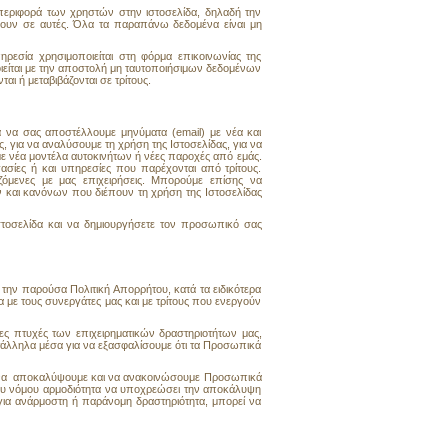
περιφορά των χρηστών στην ιστοσελίδα, δηλαδή την
σουν σε αυτές. Όλα τα παραπάνω δεδομένα είναι μη
σία χρησιμοποιείται στη φόρμα επικοινωνίας της
οιείται με την αποστολή μη ταυτοποιήσιμων δεδομένων
αι ή μεταβιβάζονται σε τρίτους.
α να σας αποστέλλουμε μηνύματα (email) με νέα και
 για να αναλύσουμε τη χρήση της Ιστοσελίδας, για να
ε νέα
μοντέλα αυτοκινήτων ή νέες παροχές από εμάς.
ίες ή και υπηρεσίες που παρέχονται από τρίτους.
ζόμενες με μας επιχειρήσεις. Μπορούμε επίσης να
 και κανόνων που διέπουν τη χρήση της Ιστοσελίδας
τοσελίδα και να δημιουργήσετε τον προσωπικό σας
την παρούσα Πολιτική Απορρήτου, κατά τα ειδικότερα
με τους συνεργάτες μας και με τρίτους που ενεργούν
ες πτυχές των επιχειρηματικών δραστηριοτήτων μας,
άλληλα μέσα για να εξασφαλίσουμε ότι τα Προσωπικά
ε να αποκαλύψουμε και να ανακοινώσουμε Προσωπικά
ου νόμου αρμοδιότητα να υποχρεώσει την αποκάλυψη
για ανάρμοστη ή παράνομη δραστηριότητα, μπορεί να